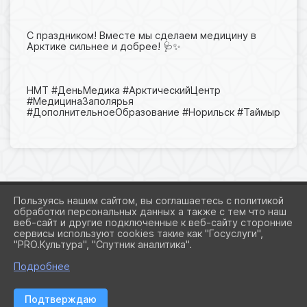
С праздником! Вместе мы сделаем медицину в
Арктике сильнее и добрее! 🩺✨
НМТ #ДеньМедика #АрктическийЦентр
#МедицинаЗаполярья
#ДополнительноеОбразование #Норильск #Таймыр
Пользуясь нашим сайтом, вы соглашаетесь с политикой
обработки персональных данных а также с тем что наш
веб-сайт и другие подключенные к веб-сайту сторонние
2026 Г. NMT-NORILSK.RU
сервисы используют cookies такие как "Госуслуги",
ВХОД
"PRO.Культура", "Спутник аналитика".
КАРТА САЙТА
ПОЛИТИКА ОБРАБОТКИ ПЕРСОНАЛЬНЫХ ДАННЫХ
Подробнее
СДЕЛАНО НА KUBCMS
Подтверждаю
РАЗРАБОТКА И ПОДДЕРЖКА