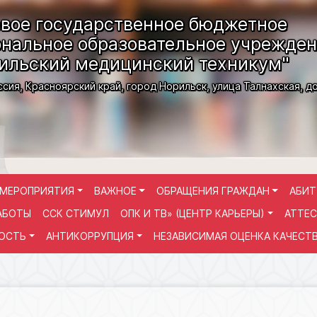
вое государственное бюджетное
нальное образовательное учрежде
ильский медицинский техникум"
ссия, Красноярский край, город Норильск, улица Талнахская, д
МЕРОПРИЯТИЯ
ВАЖНОЕ
ОБРАЩЕНИЯ ГРАЖДАН
АБИТ
АБОТЫ
ССК СТИМУЛ
ОПК И ТВ» (ЦЕНТР КАРЬЕРЫ)
АТТЕС
ОСТЬ
АНТИКОРРУПЦИЯ
НЕЗАВИСИМАЯ ОЦЕНКА КАЧЕСТ