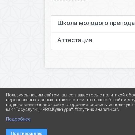
Школа молодого препода
Аттестация
Пользуясь нашим сайтом, вы соглашаетесь с политикой обр
персональных данных а также с тем что наш веб-сайт и др
подключенные к веб-сайту сторонние сервисы используют 
как "Госуслуги", "PRO.Культура", "Спутник аналитика".
Подробнее
Подтверждаю