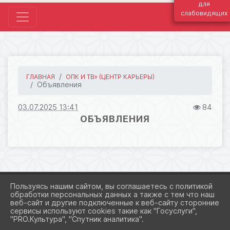
для
слабовидящих
ГЛАВНАЯ
ОПК И ТВ» (ЦЕНТР КАРЬЕРЫ)
Объявления
03.07.2025 13:41
84
ОБЪЯВЛЕНИЯ
Пользуясь нашим сайтом, вы соглашаетесь с политикой
обработки персональных данных а также с тем что наш
веб-сайт и другие подключенные к веб-сайту сторонние
2026 Г. NMT-NORILSK.RU
сервисы используют cookies такие как "Госуслуги",
ВХОД
"PRO.Культура", "Спутник аналитика".
КАРТА САЙТА