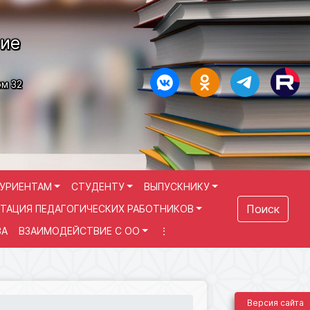
ние
ом 32
УРИЕНТАМ
СТУДЕНТУ
ВЫПУСКНИКУ
Поиск
ТАЦИЯ ПЕДАГОГИЧЕСКИХ РАБОТНИКОВ
ВА
ВЗАИМОДЕЙСТВИЕ С ОО
⋮
Версия сайта