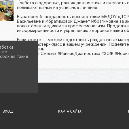
- забота о здоровье, ранняя диагностика и смелость
повышают шансы на успешное лечение.
Выражаем благодарность воспитателям МБДОУ «ДС 
Васильевне и Ибрагимовой Джанет Ибрагимовне за ак
волонтёрам‑медикам за профессионализм. Продолжа
информированности и укреплению здоровья нашей о
Если хотите — можем подготовить раздаточные мате
лекцию/мастер‑класс в вашем учреждении. Поделит
аботки
спасти жизнь.
угие
#РакБоитсяСмелых #РанняяДиагностика #ЗОЖ #Нори
cookies такие
ВХОД
КАРТА САЙТА
П