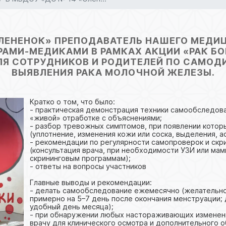
ОЛЕНЕНОК» ПРЕПОДАВАТЕЛЬ НАШЕГО МЕД
АМИ‑МЕДИКАМИ В РАМКАХ АКЦИИ «РАК Б
Я СОТРУДНИКОВ И РОДИТЕЛЕЙ ПО САМОДИ
ВЫЯВЛЕНИЯ РАКА МОЛОЧНОЙ ЖЕЛЕЗЫ.
Кратко о том, что было:
- практическая демонстрация техники самообследов
«живой» отработке с объяснениями;
- разбор тревожных симптомов, при появлении котор
(уплотнение, изменения кожи или соска, выделения, а
- рекомендации по регулярности самопроверок и ск
(консультация врача, при необходимости УЗИ или мам
скрининговым программам);
- ответы на вопросы участников
Главные выводы и рекомендации:
- делать самообследование ежемесячно (желательно 
примерно на 5–7 день после окончания менструации;
удобный день месяца);
- при обнаружении любых настораживающих изменен
врачу для клинического осмотра и дополнительного 