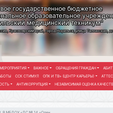
вое государственное бюджетное
нальное образовательное учрежде
ильский медицинский техникум"
ссия, Красноярский край, город Норильск, улица Талнахская, д
МЕРОПРИЯТИЯ
ВАЖНОЕ
ОБРАЩЕНИЯ ГРАЖДАН
АБИТ
АБОТЫ
ССК СТИМУЛ
ОПК И ТВ» (ЦЕНТР КАРЬЕРЫ)
АТТЕС
ОСТЬ
АНТИКОРРУПЦИЯ
НЕЗАВИСИМАЯ ОЦЕНКА КАЧЕСТ
В МБДОУ «ДС № 14 «Олен...