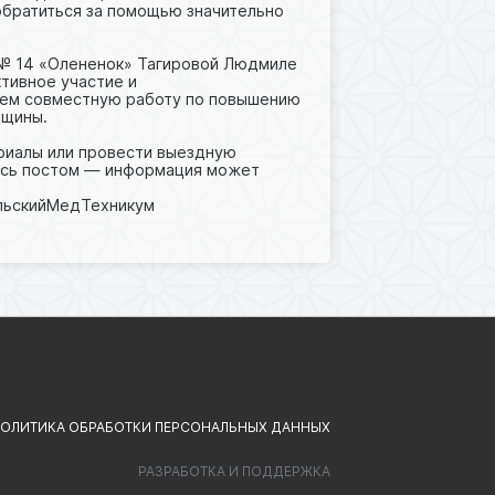
 обратиться за помощью значительно
№ 14 «Олененок» Тагировой Людмиле
тивное участие и
ем совместную работу по повышению
бщины.
риалы или провести выездную
есь постом — информация может
льскийМедТехникум
ОЛИТИКА ОБРАБОТКИ ПЕРСОНАЛЬНЫХ ДАННЫХ
РАЗРАБОТКА И ПОДДЕРЖКА