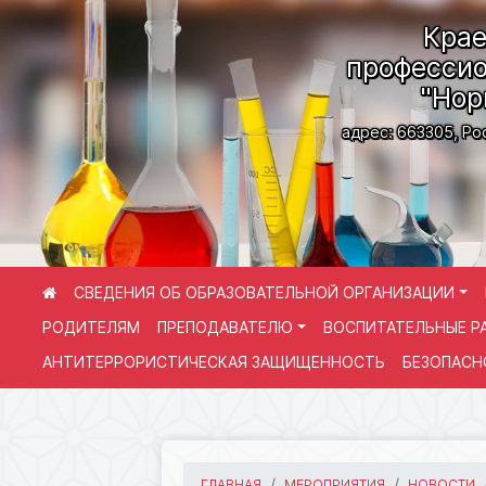
Крае
профессио
"Нор
адрес: 663305, Ро
СВЕДЕНИЯ ОБ ОБРАЗОВАТЕЛЬНОЙ ОРГАНИЗАЦИИ
РОДИТЕЛЯМ
ПРЕПОДАВАТЕЛЮ
ВОСПИТАТЕЛЬНЫЕ Р
АНТИТЕРРОРИСТИЧЕСКАЯ ЗАЩИЩЕННОСТЬ
БЕЗОПАСН
ГЛАВНАЯ
МЕРОПРИЯТИЯ
НОВОСТИ